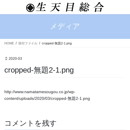
コ
ナ
ン
ビ
テ
ゲ
ン
ー
メディア
ツ
シ
へ
ョ
ス
ン
HOME
添付ファイル
cropped-無題2-1.png
キ
に
ッ
移
プ
動
2020-03
cropped-無題2-1.png
http://www.namatamesougou.co.jp/wp-
content/uploads/2020/03/cropped-無題2-1.png
コメントを残す