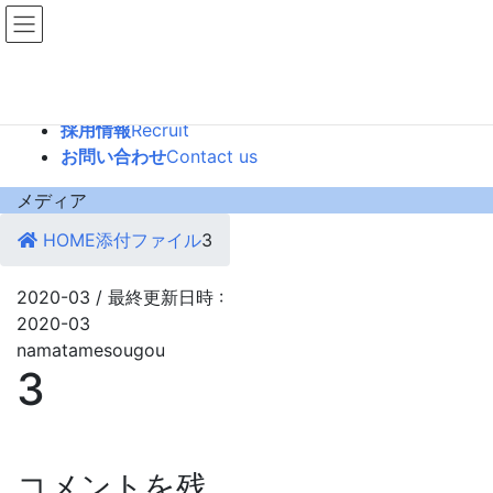
コ
ナ
ン
ビ
テ
ゲ
会社案内
About us
ン
ー
交通アクセス
Access
ツ
シ
採用情報
Recruit
へ
ョ
お問い合わせ
Contact us
ス
ン
キ
に
メディア
ッ
移
HOME
添付ファイル
3
プ
動
2020-03
/ 最終更新日時 :
2020-03
namatamesougou
3
コメントを残