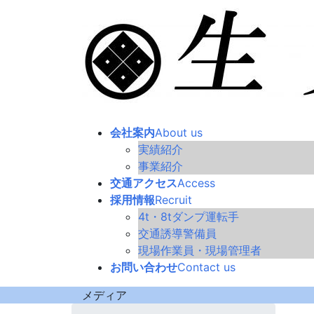
コ
ナ
ン
ビ
テ
ゲ
ン
ー
ツ
シ
へ
ョ
ス
ン
キ
に
会社案内
About us
ッ
移
実績紹介
プ
動
事業紹介
交通アクセス
Access
採用情報
Recruit
4t・8tダンプ運転手
交通誘導警備員
現場作業員・現場管理者
お問い合わせ
Contact us
メディア