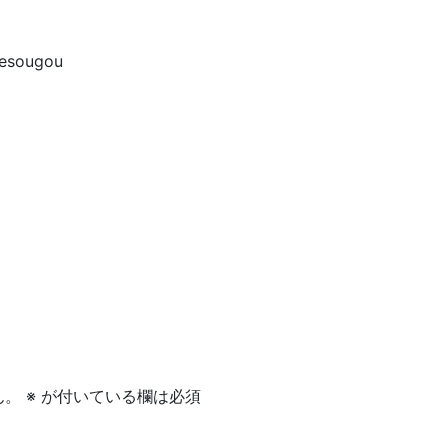
esougou
ん。
※
が付いている欄は必須