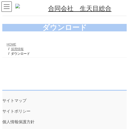
コ
ナ
ン
ビ
テ
ゲ
ン
ー
ツ
シ
ダウンロード
へ
ョ
ス
ン
キ
に
HOME
ッ
移
採用情報
プ
動
ダウンロード
サイトマップ
サイトポリシー
個人情報保護方針