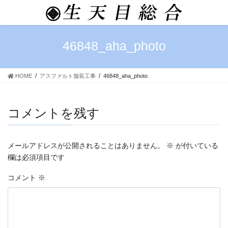
コ
ナ
ン
ビ
テ
ゲ
ン
ー
46848_aha_photo
ツ
シ
へ
ョ
ス
ン
HOME
アスファルト舗装工事
46848_aha_photo
キ
に
ッ
移
プ
動
コメントを残す
メールアドレスが公開されることはありません。
※
が付いている
欄は必須項目です
コメント
※